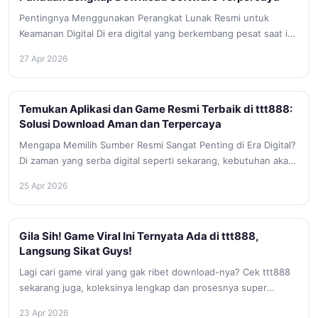
Pentingnya Menggunakan Perangkat Lunak Resmi untuk
Keamanan Digital Di era digital yang berkembang pesat saat ini,
kebutuhan akan perangkat lunak...
27 Apr 2026
Temukan Aplikasi dan Game Resmi Terbaik di ttt888:
Solusi Download Aman dan Terpercaya
Mengapa Memilih Sumber Resmi Sangat Penting di Era Digital?
Di zaman yang serba digital seperti sekarang, kebutuhan akan
perangkat lunak...
25 Apr 2026
Gila Sih! Game Viral Ini Ternyata Ada di ttt888,
Langsung Sikat Guys!
Lagi cari game viral yang gak ribet download-nya? Cek ttt888
sekarang juga, koleksinya lengkap dan prosesnya super
kenceng!
23 Apr 2026