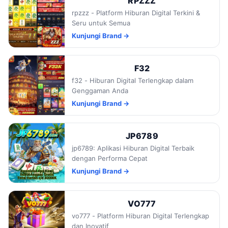
RPZZZ
rpzzz - Platform Hiburan Digital Terkini &
Seru untuk Semua
Kunjungi Brand →
F32
f32 - Hiburan Digital Terlengkap dalam
Genggaman Anda
Kunjungi Brand →
JP6789
jp6789: Aplikasi Hiburan Digital Terbaik
dengan Performa Cepat
Kunjungi Brand →
VO777
vo777 - Platform Hiburan Digital Terlengkap
dan Inovatif